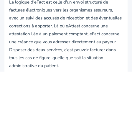
La logique d'eFact est celle d'un envoi structuré de
factures électroniques vers les organismes assureurs,
avec un suivi des accusés de réception et des éventuelles
corrections à apporter. Là où eAttest concerne une
attestation liée à un paiement comptant, eFact concerne
une créance que vous adressez directement au payeur.
Disposer des deux services, c'est pouvoir facturer dans
tous les cas de figure, quelle que soit la situation
administrative du patient.
5. La vérification d'assurabilité
Dernière brique, souvent sous-estimée : la
vérification de
l'assurabilité
. Avant même de facturer, savoir si le patient
est bien en règle d'assurance, à quel organisme il est
affilié et quels droits lui sont ouverts évite les rejets et les
corrections fastidieuses. Cette consultation, réalisée via