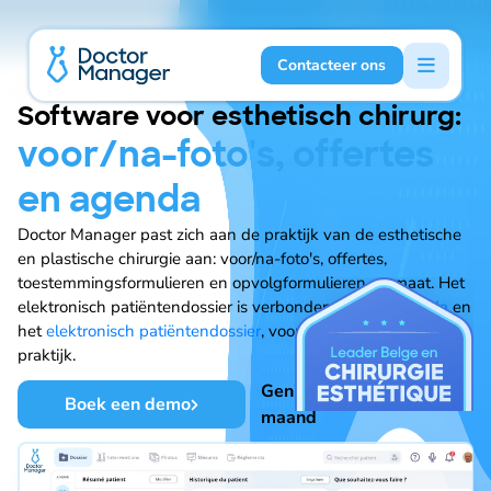
Contacteer ons
Software voor esthetisch chirurg:
voor/na-foto's, offertes
en agenda
Doctor Manager past zich aan de praktijk van de esthetische
en plastische chirurgie aan: voor/na-foto's, offertes,
toestemmingsformulieren en opvolgformulieren op maat. Het
elektronisch patiëntendossier is verbonden met de
agenda
en
het
elektronisch patiëntendossier
, voor een vlotte dagelijkse
praktijk.
Geniet van een gratis
Boek een demo
maand