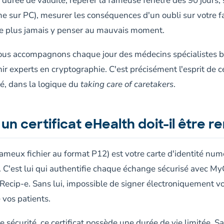
durée de validité, repérer la fameuse fenêtre des 90 jours, 
 sur PC), mesurer les conséquences d'un oubli sur votre fa
ne plus jamais y penser au mauvais moment.
us accompagnons chaque jour des médecins spécialistes bel
ir experts en cryptographie. C'est précisément l'esprit de 
té, dans la logique du
taking care of caretakers
.
un certificat eHealth doit-il être r
 fameux fichier au format P12) est votre carte d'identité nu
. C'est lui qui authentifie chaque échange sécurisé avec M
Recip-e. Sans lui, impossible de signer électroniquement vos
 vos patients.
écurité, ce certificat possède une durée de vie limitée. S