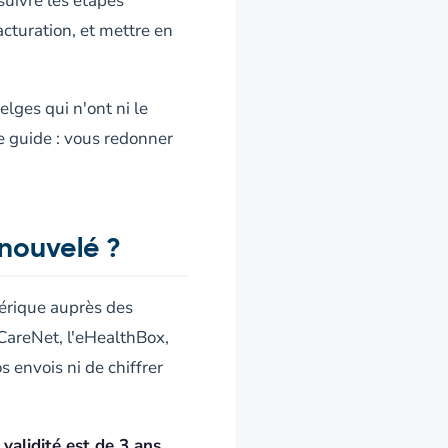
suivre les étapes
cturation, et mettre en
ges qui n'ont ni le
ce guide : vous redonner
enouvelé ?
mérique auprès des
yCareNet, l'eHealthBox,
 envois ni de chiffrer
a
validité est de 3 ans
.