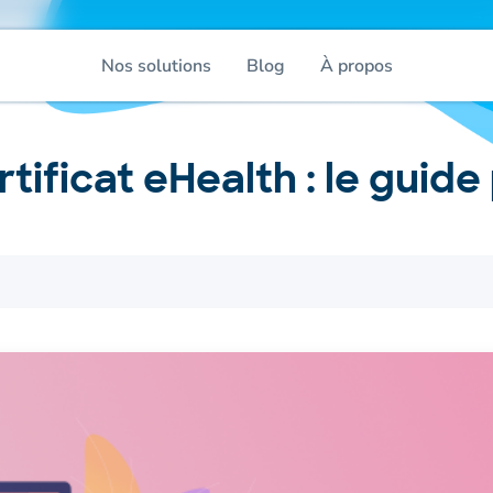
Nos solutions
Blog
À propos
RENDEZ-VOUS
TÉLÉ-SECRÉTARIAT
Optimisez votre agenda
Concentrez-vous sur vos patients
tificat eHealth : le guide
Agenda médical
Télésecrétariat
Prise de RDV en ligne
Rappels SMS & Mails
Centres médicaux