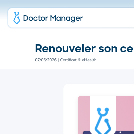
CONSULTATIONS
SERVICES CONNECTÉS
Simplifiez vos consultations
Tout l'eHealth au même endroit
Renouveler son cer
Dossiers patients
eAttest / eFact
07/06/2026 | Certificat & eHealth
Documents &
Recip-e
comptes-rendus
Photos & schémas
Services connectés
Comptabilité
Parrainage
Témoignages