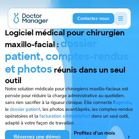
Contactez-nous
Logiciel médical pour chirurgien
dossier
maxillo-facial :
patient, comptes-rendus
et photos
réunis dans un seul
outil
Notre solution médicale pour chirurgiens maxillo-faciaux est
pensée pour réduire la charge administrative au quotidien,
sans rien sacrifier à la rigueur clinique. Elle connecte l'
agenda
,
le
dossier patient
, les photos avant/après, les comptes-rendus
opératoires et la
facturation eAttest/eFact
dans un seul outil,
adapté à votre façon de travailler.
Profitez d'un mois
Réservez une démo