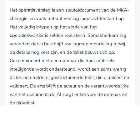
Het operatieverslag is een sleuteldocument van de MKA-
chirurgie, en vaak net dat verslag loopt achterstand op.
Het volledig intypen op het einde van het
operatiekwartier is zelden realistisch. Spraakherkenning
verandert dat: u beschrijft uw ingreep mondeling terwijl
de details nog vers zijn, en de tekst bouwt zich op.
Gecombineerd met een opmaak die door artificiële
intelligentie wordt ondersteund, wordt een soms warrig
dictee een heldere, gestructureerde tekst die u naleest en
valideert. De arts blijft de auteur en de verantwoordelijke
van het document; de AI zorgt enkel voor de opmaak en
de tijdwinst.
Voor een chirurg die ingrepen en raadplegingen aan
elkaar rijgt, is dat een belangrijke hefboom: minder
opgestapelde achterstand, verslagen die sneller klaar